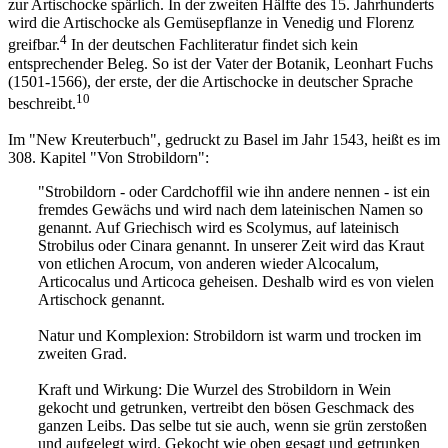
zur Artischocke spärlich. In der zweiten Hälfte des 15. Jahrhunderts
wird die Artischocke als Gemüsepflanze in Venedig und Florenz
4
greifbar.
In der deutschen Fachliteratur findet sich kein
entsprechender Beleg. So ist der Vater der Botanik, Leonhart Fuchs
(1501-1566), der erste, der die Artischocke in deutscher Sprache
10
beschreibt.
Im "New Kreuterbuch", gedruckt zu Basel im Jahr 1543, heißt es im
308. Kapitel "Von Strobildorn":
"Strobildorn - oder Cardchoffil wie ihn andere nennen - ist ein
fremdes Gewächs und wird nach dem lateinischen Namen so
genannt. Auf Griechisch wird es Scolymus, auf lateinisch
Strobilus oder Cinara genannt. In unserer Zeit wird das Kraut
von etlichen Arocum, von anderen wieder Alcocalum,
Articocalus und Articoca geheisen. Deshalb wird es von vielen
Artischock genannt.
Natur und Komplexion: Strobildorn ist warm und trocken im
zweiten Grad.
Kraft und Wirkung: Die Wurzel des Strobildorn in Wein
gekocht und getrunken, vertreibt den bösen Geschmack des
ganzen Leibs. Das selbe tut sie auch, wenn sie grün zerstoßen
und aufgelegt wird. Gekocht wie oben gesagt und getrunken