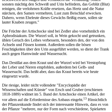
sonsten mächtig den Schweiß und Urin befördern, das Geblüt (Blut)
reinigen, die verlohrnen Kräfte ersetzen, das Hertz und die Natur
stärcken, den Samen vermehren, Lust zum Beischlaf erwecken.
Dahero, wenn Eheleute dieses Gewächs fleißig essen, sollen sie
lauter Knaben zeugen."
Die Früchte der Artischocke sind bei Zedler also vornehmlich ein
Aphrodisiakum. Die Wurzel soll, in Wein gekocht und getrunken,
üblen Geruch des Leibes verbessern, besonders den, der von den
Achseln und Füssen kommt. Außerdem sollen die bösen
Feuchtigkeiten über den Urin ausgeführt werden, so dient der Trank
auch gegen Harnwinde und Wassersucht.
Das Destillat aus dem Kraut und der Wurzel wird bei Verstopfung
der Leber und Nieren empfohlen, außerdem bei Gelb- und
Wassersucht. Das heißt aber, dass das Kraut bereits wie heute
eingesetzt wurde.
Die riesige, leider nicht vollendete "Encyclopädie der
Wissenschaften und Künste" von Ersch und Gruber (erschienen
1818-1889) widmet im 5. Band der Artschocke einen Artikel, der
13
vor allem auf die Erfordernisse des Anbaus eingeht.
Hinsichtlich
der Pflanzenkunde findet sich der interessante Hinweis, dass es von
der Pflanze "mehrere, nur der Form nach verschiedene, Spielarten