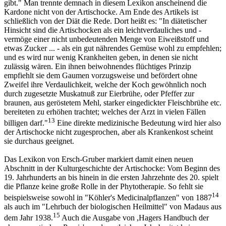
gibt." Man trennte demnach in diesem Lexikon anscheinend die
Kardone nicht von der Artischocke. Am Ende des Artikels ist
schließlich von der Diät die Rede. Dort heißt es: "In diätetischer
Hinsicht sind die Artischocken als ein leichtverdauliches und -
vermöge einer nicht unbedeutenden Menge von Eiweißstoff und
etwas Zucker ... - als ein gut nährendes Gemüse wohl zu empfehlen;
und es wird nur wenig Krankheiten geben, in denen sie nicht
zulässig wären. Ein ihnen beiwohnendes flüchtiges Prinzip
empfiehlt sie dem Gaumen vorzugsweise und befördert ohne
Zweifel ihre Verdaulichkeit, welche der Koch gewöhnlich noch
durch zugesetzte Muskatnuß zur Eierbrühe, oder Pfeffer zur
braunen, aus geröstetem Mehl, starker eingedickter Fleischbrühe etc.
bereiteten zu erhöhen trachtet; welches der Arzt in vielen Fällen
13
billigen darf."
Eine direkte medizinische Bedeutung wird hier also
der Artischocke nicht zugesprochen, aber als Krankenkost scheint
sie durchaus geeignet.
Das Lexikon von Ersch-Gruber markiert damit einen neuen
Abschnitt in der Kulturgeschichte der Artischocke: Vom Beginn des
19. Jahrhunderts an bis hinein in die ersten Jahrzehnte des 20. spielt
die Pflanze keine große Rolle in der Phytotherapie. So fehlt sie
14
beispielsweise sowohl in "Köhler's Medicinalpflanzen" von 1887
als auch im "Lehrbuch der biologischen Heilmittel" von Madaus aus
15
dem Jahr 1938.
Auch die Ausgabe von ,Hagers Handbuch der