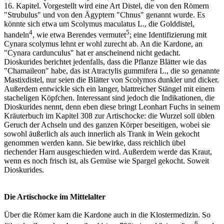
16. Kapitel. Vorgestellt wird eine Art Distel, die von den Römern
"Strubulus" und von den Ägyptern "Chnus" genannt wurde. Es
könnte sich etwa um Scolymus maculatus L., die Golddistel,
4
5
handeln
, wie etwa Berendes vermutet
; eine Identifizierung mit
Cynara scolymus lehnt er wohl zurecht ab. An die Kardone, an
"Cynara cardunculus" hat er anscheinend nicht gedacht.
Dioskurides berichtet jedenfalls, dass die Pflanze Blätter wie das
"Chamaileon" habe, das ist Atractylis gummifera L., die so genannte
Mastixdistel, nur seien die Blätter von Scolymos dunkler und dicker.
Außerdem entwickle sich ein langer, blattreicher Stängel mit einem
stacheligen Köpfchen. Interessant sind jedoch die Indikationen, die
Dioskurides nennt, denn eben diese bringt Leonhart Fuchs in seinem
Kräuterbuch im Kapitel 308 zur Artischocke: die Wurzel soll üblen
Geruch der Achseln und des ganzen Körper beseitigen, wobei sie
sowohl äußerlich als auch innerlich als Trank in Wein gekocht
genommen werden kann. Sie bewirke, dass reichlich übel
riechender Harn ausgeschieden wird. Außerdem werde das Kraut,
wenn es noch frisch ist, als Gemüse wie Spargel gekocht. Soweit
Dioskurides.
Die Artischocke im Mittelalter
Über die Römer kam die Kardone auch in die Klostermedizin. So
6