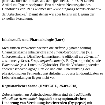
pharmazeutischen Praxis' aus dem gleichen Jahr besitzt keinen
Artikel zu Cynara scolymus. Erst die vierte Neuausgabe des
Handbuchs von 1973 widmet sich - wie eingangs bereits erwähnt -
1
der Artischocke.
Damit stehen wir aber bereits am Beginn der
aktuellen Forschung.
Inhaltsstoffe und Pharmakologie (kurz)
Medizinisch verwendet werden die
Blätter
(Cynarae folium).
Charakteristische Inhaltsstoffe sind
Phenolcarbonsäuren
(v. a.
Chlorogensäure; Dicaffeoylchinasäuren, traditionell als „Cynarin“
zusammengefasst),
Sesquiterpenlactone
(z. B. Cynaropicrin) sowie
Flavonoide
(v. a. Luteolin‑Glykoside). Für die Verdauung werden
choleretische/cholagoge Effekte und eine Unterstützung der
physiologischen Fettverdauung diskutiert; robuste Endpunktdaten zu
Lebererkrankungen liegen nicht vor.
Regulatorischer Stand (HMPC/EU, 25.09.2018)
Zubereitungen aus Artischockenblättern sind als
traditionelle
pflanzliche Arzneimittel
eingestuft zur
symptomatischen
Linderung von Verdauungsbeschwerden (Dyspepsie) mit