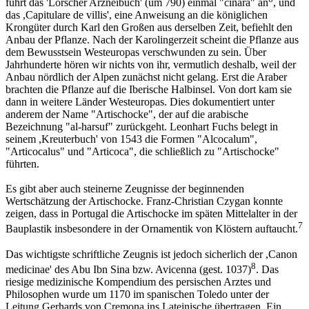
führt das 'Lorscher Arzneibuch' (um 790) einmal "cinara" an
, und
das ,Capitulare de villis', eine Anweisung an die königlichen
Krongüter durch Karl den Großen aus derselben Zeit, befiehlt den
Anbau der Pflanze. Nach der Karolingerzeit scheint die Pflanze aus
dem Bewusstsein Westeuropas verschwunden zu sein. Über
Jahrhunderte hören wir nichts von ihr, vermutlich deshalb, weil der
Anbau nördlich der Alpen zunächst nicht gelang. Erst die Araber
brachten die Pflanze auf die Iberische Halbinsel. Von dort kam sie
dann in weitere Länder Westeuropas. Dies dokumentiert unter
anderem der Name "Artischocke", der auf die arabische
Bezeichnung "al-harsuf" zurückgeht. Leonhart Fuchs belegt in
seinem ,Kreuterbuch' von 1543 die Formen "Alcocalum",
"Articocalus" und "Articoca", die schließlich zu "Artischocke"
führten.
Es gibt aber auch steinerne Zeugnisse der beginnenden
Wertschätzung der Artischocke. Franz-Christian Czygan konnte
zeigen, dass in Portugal die Artischocke im späten Mittelalter in der
7
Bauplastik insbesondere in der Ornamentik von Klöstern auftaucht.
Das wichtigste schriftliche Zeugnis ist jedoch sicherlich der ,Canon
8
medicinae' des Abu Ibn Sina bzw. Avicenna (gest. 1037)
. Das
riesige medizinische Kompendium des persischen Arztes und
Philosophen wurde um 1170 im spanischen Toledo unter der
Leitung Gerhards von Cremona ins Lateinische übertragen. Ein