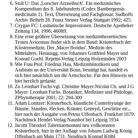
Stoll U: Das ,Lorscher Arzneibuch'. Ein medizinisches
Kompendium des 8. Jahrhunderts (Codex Bambergensis
medicinalis 1). Text, Übersetzung und Fachglossar. Sudhoffs
Archiv Beiheft 28. Franz Steiner Verlag Stuttgart 1992; 425.
Czygan FC: Lusitanische Impressionen. Deutsche Apotheker
Zeitung 134, 1996; 4608ff.
Eine erste größere Übersetzung von medizintheoretischen
Texten Avicennas findet sich in dem Band: Kräuterbuch der
Klostermedizin. Der ,Macer floridus'. Medizin des
Mittelalters. Herausgg. von Johannes Gottfried Mayer und
Konrad Goehl. Reprint-Verlag Leipzig Holzminden 2003
Wie Frau Prof. Friedrun Hau, Medizinhistorikern und
Arabistin an der Universität Bonn, bestätigt hat, handelt es
sich hier tatsächlich um die Artischocke. Für den Hinweis sei
hier herzlich gedankt
Zu Leonhart Fuchs vgl. Christine Mayer-Nicolai Ch. und J G
Mayer: Leonhart Fuchs. Botaniker, Mediziner und Philologe,
ZPhytotherapie 2001; 22: 294-300
Adam Lonitzer: Kreuterbuch, künstliche Conterfeyunge der
Bäume, Stauden, Hecken, Kräuter, Getreyd, Gewürtze etc.,
hier nach der Ausgabe von Petrus Uffenbach. Frankfurt 1679.
Nachdruck Hendel-Verlag Naunhof bei Leipzig 1934
Jacobi Theodori Tabernaemontani neu vollkommen
Kräuterbuch, hier in der Auflage von Johann Ludwig König
Offenbach am Main 1731. Neudruck Konrad Kölbl