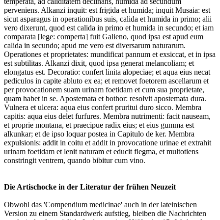
temperata, ad caliditatem declinans, humida ad secundum
perveniens. Alkanzi inquit: est frigida et humida; inquit Musaia: est
sicut asparagus in operationibus suis, calida et humida in primo; alii
vero dixerunt, quod est calida in primo et humida in secundo; et iam
comparata [lege: comperta] fuit Galieno, quod ipsa est apud eum
calida in secundo; apud me vero est diversarum naturarum.
Operationes et proprietates: mundificat pannum et exsiccat, et in ipsa
est subtilitas. Alkanzi dixit, quod ipsa generat melancoliam; et
elongatus est. Decoratio: confert linita alopeciae; et aqua eius necat
pediculos in capite abluto ex ea; et removet foetorem ascellarum et
per provocationem suam urinam foetidam et cum sua proprietate,
quam habet in se. Apostemata et bothor: resolvit apostemata dura.
Vulnera et ulcera: aqua eius confert pruritui duro sicco. Membra
capitis: aqua eius delet furfures. Membra nutrimenti: facit nauseam,
et proprie montana, et praecipue radix eius; et eius gumma est
alkunkar; et de ipso loquar postea in Capitulo de ker. Membra
expulsionis: addit in coitu et addit in provocatione urinae et extrahit
urinam foetidam et lenit naturam et educit flegma, et multotiens
constringit ventrem, quando bibitur cum vino.
Die Artischocke in der Literatur der frühen Neuzeit
Obwohl das 'Compendium medicinae' auch in der lateinischen
Version zu einem Standardwerk aufstieg, bleiben die Nachrichten