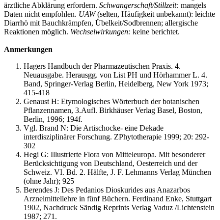
ärztliche Abklärung erfordern.
Schwangerschaft/Stillzeit:
mangels
Daten nicht empfohlen.
UAW
(selten, Häufigkeit unbekannt): leichte
Diarrhö mit Bauchkrämpfen, Übelkeit/Sodbrennen; allergische
Reaktionen möglich.
Wechselwirkungen:
keine berichtet.
Anmerkungen
Hagers Handbuch der Pharmazeutischen Praxis. 4.
Neuausgabe. Herausgg. von List PH und Hörhammer L. 4.
Band, Springer-Verlag Berlin, Heidelberg, New York 1973;
415-418
Genaust H: Etymologisches Wörterbuch der botanischen
Pflanzennamen, 3.Aufl. Birkhäuser Verlag Basel, Boston,
Berlin, 1996; 194f.
Vgl. Brand N: Die Artischocke- eine Dekade
interdisziplinärer Forschung. ZPhytotherapie 1999; 20: 292-
302
Hegi G: Illustrierte Flora von Mitteleuropa. Mit besonderer
Berücksichtigung von Deutschland, Oesterreich und der
Schweiz. VI. Bd. 2. Hälfte, J. F. Lehmanns Verlag München
(ohne Jahr); 925
Berendes J: Des Pedanios Dioskurides aus Anazarbos
Arzneimittellehre in fünf Büchern. Ferdinand Enke, Stuttgart
1902, Nachdruck Sändig Reprints Verlag Vaduz /Lichtenstein
1987; 271.