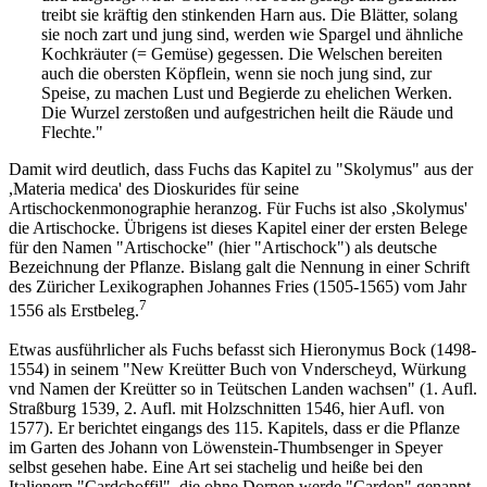
treibt sie kräftig den stinkenden Harn aus. Die Blätter, solang
sie noch zart und jung sind, werden wie Spargel und ähnliche
Kochkräuter (= Gemüse) gegessen. Die Welschen bereiten
auch die obersten Köpflein, wenn sie noch jung sind, zur
Speise, zu machen Lust und Begierde zu ehelichen Werken.
Die Wurzel zerstoßen und aufgestrichen heilt die Räude und
Flechte."
Damit wird deutlich, dass Fuchs das Kapitel zu "Skolymus" aus der
,Materia medica' des Dioskurides für seine
Artischockenmonographie heranzog. Für Fuchs ist also ,Skolymus'
die Artischocke. Übrigens ist dieses Kapitel einer der ersten Belege
für den Namen "Artischocke" (hier "Artischock") als deutsche
Bezeichnung der Pflanze. Bislang galt die Nennung in einer Schrift
des Züricher Lexikographen Johannes Fries (1505-1565) vom Jahr
7
1556 als Erstbeleg.
Etwas ausführlicher als Fuchs befasst sich Hieronymus Bock (1498-
1554) in seinem "New Kreütter Buch von Vnderscheyd, Würkung
vnd Namen der Kreütter so in Teütschen Landen wachsen" (1. Aufl.
Straßburg 1539, 2. Aufl. mit Holzschnitten 1546, hier Aufl. von
1577). Er berichtet eingangs des 115. Kapitels, dass er die Pflanze
im Garten des Johann von Löwenstein-Thumbsenger in Speyer
selbst gesehen habe. Eine Art sei stachelig und heiße bei den
Italienern "Cardchoffil", die ohne Dornen werde "Cardon" genannt.