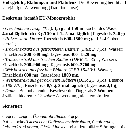
Völlegefühl, Blähungen und Flatulenz
. Die Bewertung beruht auf
langjähriger Anwendung (Traditional use).
Dosierung (gemäß EU‑Monographie)
•
Geschnittene Droge (Tee)
:
1,5 g
auf
150 ml
kochendes Wasser,
4‑mal täglich
oder
3 g/150 ml
,
1–2‑mal täglich
(Tagesdosis
3–6 g
).
•
Pulverisierte Droge
: Tagesdosis
600–1500 mg
(auf
2–4
Gaben
verteilt).
•
Trockenextrakt aus getrockneten Blättern
(
DER 2–7,5:1
, Wasser):
Einzeldosis
200–640 mg
; Tagesdosis
400–1320 mg
.
•
Trockenextrakt aus frischen Blättern
(
DER 15–35:1
, Wasser):
Einzeldosis
200–900 mg
; Tagesdosis
600–2700 mg
.
•
Weichextrakt aus frischen Blättern
(
DER 15–30:1
, Wasser):
Einzeldosis
600 mg
; Tagesdosis
1800 mg
.
•
Weichextrakt aus getrockneten Blättern
(
DER 2,5–3,5:1
, Ethanol
20 % V/V): Einzeldosis
0,7 g
,
3‑mal täglich
(Tagesdosis
2,1 g
).
•
Dauer
: Bei anhaltenden Beschwerden länger als
2 Wochen
ärztlich abklären.
<12 Jahre:
Anwendung nicht empfohlen.
Sicherheit
Gegenanzeigen:
Überempfindlichkeit
gegen
Artischocke/
Asteraceae
;
Gallenwegsobstruktion
,
Cholangitis
,
Lebererkrankungen
,
Cholelithiasis
und andere biliäre Störungen, die