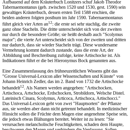
Aufbauend auf dem Kräuterbuch Lonitzers schuf Jakob Theodor
Tabernaemontanus (geb. zwischen 1520 und 1530, gest. 1590) sein
gewaltiges Kräuterbuch, dessen ersten Teil 1588 erschien, die
beiden anderen folgten posthum im Jahr 1590. Tabernaemontanus
12
führt gleich vier Arten an
: die erste sei sehr stachlig, die zweite
ganz ohne Stacheln. Die dritte unterscheidet sich von der zweiten
nur durch die besondere Größe; sie heißt deshalb auch "Scolymus
major"; die vierte Art unterscheidet sich von der zweiten und dritten
nur dadurch, dass sie wieder Stacheln trägt. Diese wundersame
Vermehrung kommt dadurch zustande, dass die erste Art, der
Abbildung und Beschreibung zufolge, keine Artischocke ist. Als
Indikationen führt er die bei Hieronymus Bock genannten aus.
Eine Zusammenfassung des frühneuzeitlichen Wissens gibt das
"Grosse Universal-Lexicon aller Wissenschaften und Künste" von
Johann Heinrich Zedler, das im 2. Band von 1732 die Artischocke
12
behandelt
. Als Namen werden angegeben: "Artischocken,
Artischoca, Artschocke, Erdschocken, Strobildorn, Welsche Distel.
Lateinisch Cinara, Scolymus, Articoca, Artischoca, Artischocci."
Das Universal-Lexicon geht von zwei "Hauptsorten" der Pflanze
aus, sie werden aber dann nicht getrennt behandelt. In medizinischer
Hinsicht sollen die Früchte dem Magen eine angenehme Speise sein,
die jedoch etwas Blähungen bereitet. Weiter ist zu lesen: "Sie
verursachen melancholische Feuchtigkeiten, schaden dem Haupte,
beschweren den Magen und verhindern die Verdauung. Sollen