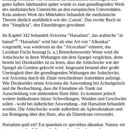
gutes halbes Jahrhundert später wurde es zum grundlegenden Werk
des medizinischen Unterrichts an den europäischen Universitäten.
Kein anderes Werk des Mittelalters behandelt die medizinische
Theorie ähnlich ausführlich wie der ,Canon'. Das zweite Buch ist
den "Simplicia", den Einzeldrogen gewidmet.
Im Kapitel 342 behandelt Avicenna "Harsafum", das arabische "al-
9
harsuf"
."Harsafum" wird hier als eine Art von "Alkunkar"
vorgestellt, was wiederum an das "Alcocalum" erinnert, das
Leonhart Fuchs bezeugt [s. u.] Bemerkenswerter Weise wird die
Artischocke in ihren Wirkungen mit dem Spargel verglichen, denn
bereits bei Dioskurides ist zu lesen, dass die Artischocke wie der
Spargel als Gemüse gekocht wird. Insgesamt bestand aber große
Uneinigkeit über die grundlegenden Wirkungen der Artischocke,
wie Avicenna durch die Zitate verschiedener Autoritäten aufzeigt.
Wie Dioskurides nennt Avicenna die Anwendung bei Achselgeruch
und die Beobachtung, dass die Einnahme als Trank zur
Ausscheidung von stinkendem Harn führt. Es kommen jedoch
weitere Indikationen hinzu: Schwellungen, Wunden und Geschwüre
sollen - wohl bei äußerlicher Anwendung - mit Harsafum behandelt
werden. Die Artischocke wurde außerdem als Aphrodisiakum und
zur Reinigung über den Harn, also als Diureticum verwendet.
Harsafum quid est? Est quaedam ex speciebus alkunkar. Natura: est