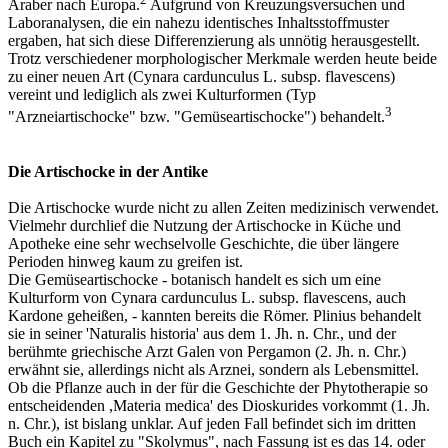
Araber nach Europa.
Aufgrund von Kreuzungsversuchen und
Laboranalysen, die ein nahezu identisches Inhaltsstoffmuster
ergaben, hat sich diese Differenzierung als unnötig herausgestellt.
Trotz verschiedener morphologischer Merkmale werden heute beide
zu einer neuen Art (Cynara cardunculus L. subsp. flavescens)
vereint und lediglich als zwei Kulturformen (Typ
3
"Arzneiartischocke" bzw. "Gemüseartischocke") behandelt.
Die Artischocke in der Antike
Die Artischocke wurde nicht zu allen Zeiten medizinisch verwendet.
Vielmehr durchlief die Nutzung der Artischocke in Küche und
Apotheke eine sehr wechselvolle Geschichte, die über längere
Perioden hinweg kaum zu greifen ist.
Die Gemüseartischocke - botanisch handelt es sich um eine
Kulturform von Cynara cardunculus L. subsp. flavescens, auch
Kardone geheißen, - kannten bereits die Römer. Plinius behandelt
sie in seiner 'Naturalis historia' aus dem 1. Jh. n. Chr., und der
berühmte griechische Arzt Galen von Pergamon (2. Jh. n. Chr.)
erwähnt sie, allerdings nicht als Arznei, sondern als Lebensmittel.
Ob die Pflanze auch in der für die Geschichte der Phytotherapie so
entscheidenden ,Materia medica' des Dioskurides vorkommt (1. Jh.
n. Chr.), ist bislang unklar. Auf jeden Fall befindet sich im dritten
Buch ein Kapitel zu "Skolymus", nach Fassung ist es das 14. oder