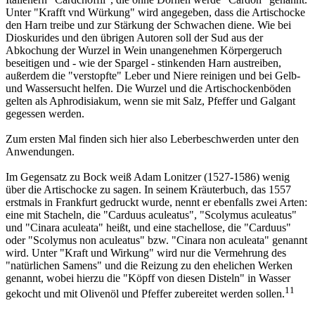
Unter "Krafft vnd Würkung" wird angegeben, dass die Artischocke
den Harn treibe und zur Stärkung der Schwachen diene. Wie bei
Dioskurides und den übrigen Autoren soll der Sud aus der
Abkochung der Wurzel in Wein unangenehmen Körpergeruch
beseitigen und - wie der Spargel - stinkenden Harn austreiben,
außerdem die "verstopfte" Leber und Niere reinigen und bei Gelb-
und Wassersucht helfen. Die Wurzel und die Artischockenböden
gelten als Aphrodisiakum, wenn sie mit Salz, Pfeffer und Galgant
gegessen werden.
Zum ersten Mal finden sich hier also Leberbeschwerden unter den
Anwendungen.
Im Gegensatz zu Bock weiß Adam Lonitzer (1527-1586) wenig
über die Artischocke zu sagen. In seinem Kräuterbuch, das 1557
erstmals in Frankfurt gedruckt wurde, nennt er ebenfalls zwei Arten:
eine mit Stacheln, die "Carduus aculeatus", "Scolymus aculeatus"
und "Cinara aculeata" heißt, und eine stachellose, die "Carduus"
oder "Scolymus non aculeatus" bzw. "Cinara non aculeata" genannt
wird. Unter "Kraft und Wirkung" wird nur die Vermehrung des
"natürlichen Samens" und die Reizung zu den ehelichen Werken
genannt, wobei hierzu die "Köpff von diesen Disteln" in Wasser
11
gekocht und mit Olivenöl und Pfeffer zubereitet werden sollen.