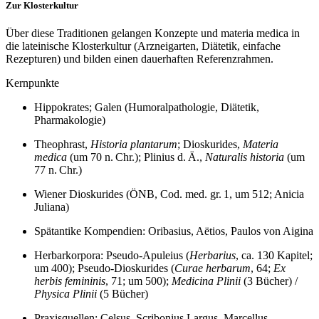
Zur Klosterkultur
Über diese Traditionen gelangen Konzepte und materia medica in
die lateinische Klosterkultur (Arzneigarten, Diätetik, einfache
Rezepturen) und bilden einen dauerhaften Referenzrahmen.
Kernpunkte
Hippokrates; Galen (Humoralpathologie, Diätetik,
Pharmakologie)
Theophrast,
Historia plantarum
; Dioskurides,
Materia
medica
(um 70 n. Chr.); Plinius d. Ä.,
Naturalis historia
(um
77 n. Chr.)
Wiener Dioskurides (ÖNB, Cod. med. gr. 1, um 512; Anicia
Juliana)
Spätantike Kompendien: Oribasius, Aëtios, Paulos von Aigina
Herbarkorpora: Pseudo‑Apuleius (
Herbarius
, ca. 130 Kapitel;
um 400); Pseudo‑Dioskurides (
Curae herbarum
, 64;
Ex
herbis femininis
, 71; um 500);
Medicina Plinii
(3 Bücher) /
Physica Plinii
(5 Bücher)
Praxisquellen: Celsus, Scribonius Largus, Marcellus