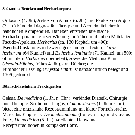
Spätantike Brücken und Herbarkorpora
Oribasius (4. Jh.), Aëtios von Amida (6. Jh.) und Paulos von Aigina
(7. Jh.) bündeln Diagnostik, Therapie und Arzneimittellehre in
handlichen Kompendien. Daneben entstehen lateinische
Herbarkorpora mit großer Wirkung im frühen und hohen Mittelalter:
Pseudo‑Apuleius,
Herbarius
(ca. 130 Kapitel; um 400);
Pseudo‑Dioskurides mit zwei eigenständigen Texten,
Curae
herbarum
(64 Kapitel) und
Ex herbis femininis
(71 Kapitel; um 500;
oft mit dem
Herbarius
überliefert); sowie die Medicina Plinii
(
Pseudo‑Plinius
, frühes 4. Jh.), drei Bücher; die
Fünfbücher‑Fassung (
Physica Plinii
) ist handschriftlich belegt und
1509 gedruckt.
Römisch‑lateinische Praxisquellen
Celsus,
De medicina
(1. Jh. n. Chr.), verbindet Diätetik, Chirurgie
und Therapie. Scribonius Largus,
Compositiones
(1. Jh. n. Chr.),
bietet eine praxisnahe Rezeptsammlung mit klarer Formelsprache.
Marcellus Empiricus,
De medicamentis
(frühes 5. Jh.), und Cassius
Felix,
De medicina
(5. Jh.), verdichten Haus‑ und
Rezeptartraditionen in kompakter Form.