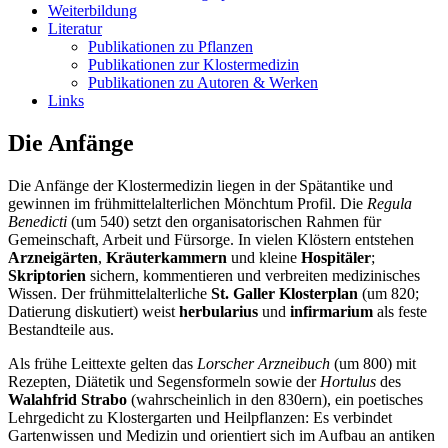
Weiterbildung
Literatur
Publikationen zu Pflanzen
Publikationen zur Klostermedizin
Publikationen zu Autoren & Werken
Links
Die Anfänge
Die Anfänge der Klostermedizin liegen in der Spätantike und
gewinnen im frühmittelalterlichen Mönchtum Profil. Die
Regula
Benedicti
(um 540) setzt den organisatorischen Rahmen für
Gemeinschaft, Arbeit und Fürsorge. In vielen Klöstern entstehen
Arzneigärten
,
Kräuterkammern
und kleine
Hospitäler
;
Skriptorien
sichern, kommentieren und verbreiten medizinisches
Wissen. Der frühmittelalterliche
St. Galler Klosterplan
(um 820;
Datierung diskutiert) weist
herbularius
und
infirmarium
als feste
Bestandteile aus.
Als frühe Leittexte gelten das
Lorscher Arzneibuch
(um 800) mit
Rezepten, Diätetik und Segensformeln sowie der
Hortulus
des
Walahfrid Strabo
(wahrscheinlich in den 830ern), ein poetisches
Lehrgedicht zu Klostergarten und Heilpflanzen: Es verbindet
Gartenwissen und Medizin und orientiert sich im Aufbau an antiken