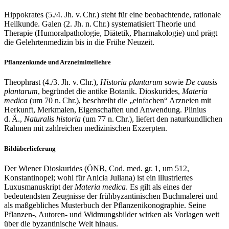
Hippokrates (5./4. Jh. v. Chr.) steht für eine beobachtende, rationale
Heilkunde. Galen (2. Jh. n. Chr.) systematisiert Theorie und
Therapie (Humoralpathologie, Diätetik, Pharmakologie) und prägt
die Gelehrtenmedizin bis in die Frühe Neuzeit.
Pflanzenkunde und Arzneimittellehre
Theophrast (4./3. Jh. v. Chr.),
Historia plantarum
sowie
De causis
plantarum
, begründet die antike Botanik. Dioskurides,
Materia
medica
(um 70 n. Chr.), beschreibt die „einfachen“ Arzneien mit
Herkunft, Merkmalen, Eigenschaften und Anwendung. Plinius
d. Ä.,
Naturalis historia
(um 77 n. Chr.), liefert den naturkundlichen
Rahmen mit zahlreichen medizinischen Exzerpten.
Bildüberlieferung
Der Wiener Dioskurides (ÖNB, Cod. med. gr. 1, um 512,
Konstantinopel; wohl für Anicia Juliana) ist ein illustriertes
Luxusmanuskript der
Materia medica
. Es gilt als eines der
bedeutendsten Zeugnisse der frühbyzantinischen Buchmalerei und
als maßgebliches Musterbuch der Pflanzenikonographie. Seine
Pflanzen‑, Autoren‑ und Widmungsbilder wirken als Vorlagen weit
über die byzantinische Welt hinaus.