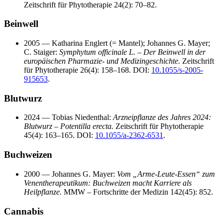
Zeitschrift für Phytotherapie 24(2): 70–82.
Beinwell
2005 — Katharina Englert (= Mantel); Johannes G. Mayer;
C. Staiger:
Symphytum officinale L. – Der Beinwell in der
europäischen Pharmazie‑ und Medizingeschichte.
Zeitschrift
für Phytotherapie 26(4): 158–168. DOI:
10.1055/s-2005-
915653
.
Blutwurz
2024 — Tobias Niedenthal:
Arzneipflanze des Jahres 2024:
Blutwurz – Potentilla erecta.
Zeitschrift für Phytotherapie
45(4): 163–165. DOI:
10.1055/a-2362-6531
.
Buchweizen
2000 — Johannes G. Mayer:
Vom „Arme‑Leute‑Essen“ zum
Venentherapeutikum: Buchweizen macht Karriere als
Heilpflanze.
MMW – Fortschritte der Medizin 142(45): 852.
Cannabis