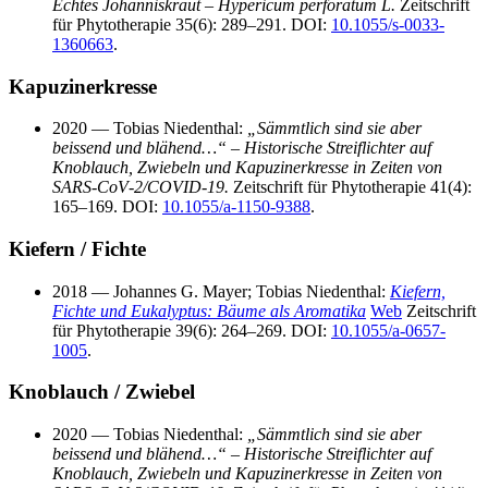
Echtes Johanniskraut – Hypericum perforatum L.
Zeitschrift
für Phytotherapie 35(6): 289–291. DOI:
10.1055/s-0033-
1360663
.
Kapuzinerkresse
2020 — Tobias Niedenthal:
„Sämmtlich sind sie aber
beissend und blähend…“ – Historische Streiflichter auf
Knoblauch, Zwiebeln und Kapuzinerkresse in Zeiten von
SARS‑CoV‑2/COVID‑19.
Zeitschrift für Phytotherapie 41(4):
165–169. DOI:
10.1055/a-1150-9388
.
Kiefern / Fichte
2018 — Johannes G. Mayer; Tobias Niedenthal:
Kiefern,
Fichte und Eukalyptus: Bäume als Aromatika
Web
Zeitschrift
für Phytotherapie 39(6): 264–269. DOI:
10.1055/a-0657-
1005
.
Knoblauch / Zwiebel
2020 — Tobias Niedenthal:
„Sämmtlich sind sie aber
beissend und blähend…“ – Historische Streiflichter auf
Knoblauch, Zwiebeln und Kapuzinerkresse in Zeiten von