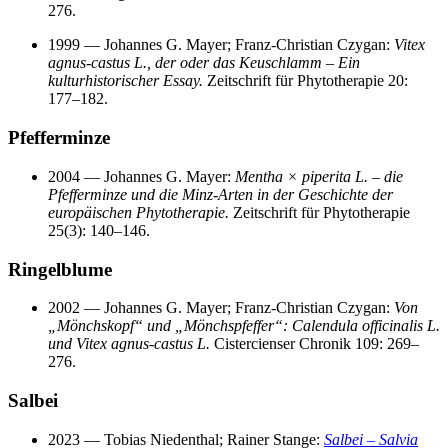
276.
1999 — Johannes G. Mayer; Franz-Christian Czygan:
Vitex
agnus-castus L., der oder das Keuschlamm – Ein
kulturhistorischer Essay.
Zeitschrift für Phytotherapie 20:
177–182.
Pfefferminze
2004 — Johannes G. Mayer:
Mentha × piperita L. – die
Pfefferminze und die Minz‑Arten in der Geschichte der
europäischen Phytotherapie.
Zeitschrift für Phytotherapie
25(3): 140–146.
Ringelblume
2002 — Johannes G. Mayer; Franz-Christian Czygan:
Von
„Mönchskopf“ und „Mönchspfeffer“: Calendula officinalis L.
und Vitex agnus‑castus L.
Cistercienser Chronik 109: 269–
276.
Salbei
2023 — Tobias Niedenthal; Rainer Stange:
Salbei – Salvia