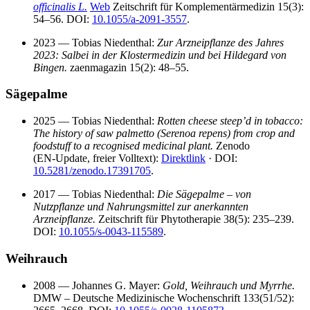
officinalis L.
Web
Zeitschrift für Komplementärmedizin 15(3):
54–56. DOI:
10.1055/a-2091-3557
.
2023 — Tobias Niedenthal:
Zur Arzneipflanze des Jahres
2023: Salbei in der Klostermedizin und bei Hildegard von
Bingen.
zaenmagazin 15(2): 48–55.
Sägepalme
2025 — Tobias Niedenthal:
Rotten cheese steep’d in tobacco:
The history of saw palmetto (Serenoa repens) from crop and
foodstuff to a recognised medicinal plant.
Zenodo
(EN‑Update, freier Volltext):
Direktlink
· DOI:
10.5281/zenodo.17391705
.
2017 — Tobias Niedenthal:
Die Sägepalme – von
Nutzpflanze und Nahrungsmittel zur anerkannten
Arzneipflanze.
Zeitschrift für Phytotherapie 38(5): 235–239.
DOI:
10.1055/s-0043-115589
.
Weihrauch
2008 — Johannes G. Mayer:
Gold, Weihrauch und Myrrhe.
DMW – Deutsche Medizinische Wochenschrift 133(51/52):