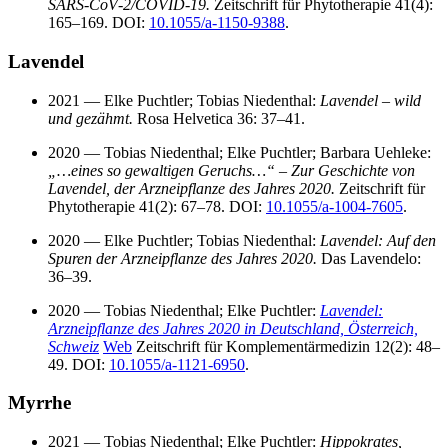
SARS‑CoV‑2/COVID‑19.
Zeitschrift für Phytotherapie 41(4):
165–169. DOI:
10.1055/a-1150-9388
.
Lavendel
2021 — Elke Puchtler; Tobias Niedenthal:
Lavendel – wild
und gezähmt.
Rosa Helvetica 36: 37–41.
2020 — Tobias Niedenthal; Elke Puchtler; Barbara Uehleke:
„…eines so gewaltigen Geruchs…“ – Zur Geschichte von
Lavendel, der Arzneipflanze des Jahres 2020.
Zeitschrift für
Phytotherapie 41(2): 67–78. DOI:
10.1055/a-1004-7605
.
2020 — Elke Puchtler; Tobias Niedenthal:
Lavendel: Auf den
Spuren der Arzneipflanze des Jahres 2020.
Das Lavendelo:
36–39.
2020 — Tobias Niedenthal; Elke Puchtler:
Lavendel:
Arzneipflanze des Jahres 2020 in Deutschland, Österreich,
Schweiz
Web
Zeitschrift für Komplementärmedizin 12(2): 48–
49. DOI:
10.1055/a-1121-6950
.
Myrrhe
2021 — Tobias Niedenthal; Elke Puchtler:
Hippokrates,