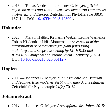
2017 — Tobias Niedenthal; Johannes G. Mayer:
„Drink
before breakfast and vomit“: Zur Geschichte von Hamamelis
in Amerika und Europa.
Zeitschrift für Phytotherapie 38(3):
137–144. DOI:
10.1055/s-0043-108664
.
Holunder
2025 — Marvin Häßler; Katharina Wetzel; Leonie Warnecke;
Tobias Niedenthal; Lidia Montero; …:
Assessment of the
differentiation of
Sambucus nigra
plant parts using
multi‑target and suspect screening by LC‑HRMS and
ICP‑OES.
Analytical and Bioanalytical Chemistry (2025).
DOI:
10.1007/s00216-025-06112-7
.
Hopfen
2003 — Johannes G. Mayer:
Zur Geschichte von Baldrian
und Hopfen. Eine moderne Verbindung alter Arzneipflanzen?
Zeitschrift für Phytotherapie 24(2): 70–82.
Johanniskraut
2014 — Johannes G. Mayer:
Arzneipflanze des Jahres 2015: