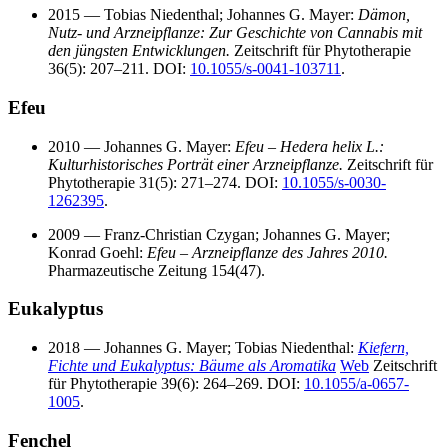
2015 — Tobias Niedenthal; Johannes G. Mayer:
Dämon,
Nutz‑ und Arzneipflanze: Zur Geschichte von Cannabis mit
den jüngsten Entwicklungen.
Zeitschrift für Phytotherapie
36(5): 207–211. DOI:
10.1055/s-0041-103711
.
Efeu
2010 — Johannes G. Mayer:
Efeu – Hedera helix L.:
Kulturhistorisches Porträt einer Arzneipflanze.
Zeitschrift für
Phytotherapie 31(5): 271–274. DOI:
10.1055/s-0030-
1262395
.
2009 — Franz-Christian Czygan; Johannes G. Mayer;
Konrad Goehl:
Efeu – Arzneipflanze des Jahres 2010.
Pharmazeutische Zeitung 154(47).
Eukalyptus
2018 — Johannes G. Mayer; Tobias Niedenthal:
Kiefern,
Fichte und Eukalyptus: Bäume als Aromatika
Web
Zeitschrift
für Phytotherapie 39(6): 264–269. DOI:
10.1055/a-0657-
1005
.
Fenchel