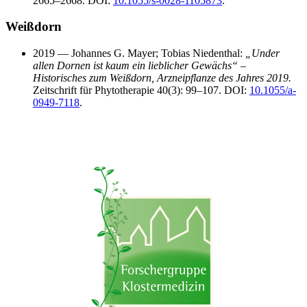
2665–2668. DOI:
10.1055/s-0028-1105873
.
Weißdorn
2019 — Johannes G. Mayer; Tobias Niedenthal:
„Under
allen Dornen ist kaum ein lieblicher Gewächs“ –
Historisches zum Weißdorn, Arzneipflanze des Jahres 2019.
Zeitschrift für Phytotherapie 40(3): 99–107. DOI:
10.1055/a-
0949-7118
.