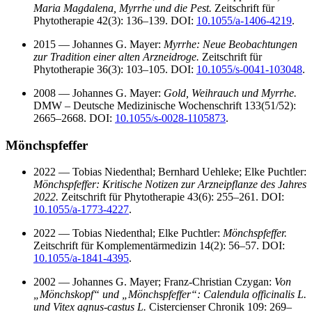
Maria Magdalena, Myrrhe und die Pest.
Zeitschrift für
Phytotherapie 42(3): 136–139. DOI:
10.1055/a-1406-4219
.
2015 — Johannes G. Mayer:
Myrrhe: Neue Beobachtungen
zur Tradition einer alten Arzneidroge.
Zeitschrift für
Phytotherapie 36(3): 103–105. DOI:
10.1055/s-0041-103048
.
2008 — Johannes G. Mayer:
Gold, Weihrauch und Myrrhe.
DMW – Deutsche Medizinische Wochenschrift 133(51/52):
2665–2668. DOI:
10.1055/s-0028-1105873
.
Mönchspfeffer
2022 — Tobias Niedenthal; Bernhard Uehleke; Elke Puchtler:
Mönchspfeffer: Kritische Notizen zur Arzneipflanze des Jahres
2022.
Zeitschrift für Phytotherapie 43(6): 255–261. DOI:
10.1055/a-1773-4227
.
2022 — Tobias Niedenthal; Elke Puchtler:
Mönchspfeffer.
Zeitschrift für Komplementärmedizin 14(2): 56–57. DOI:
10.1055/a-1841-4395
.
2002 — Johannes G. Mayer; Franz-Christian Czygan:
Von
„Mönchskopf“ und „Mönchspfeffer“: Calendula officinalis L.
und Vitex agnus‑castus L.
Cistercienser Chronik 109: 269–