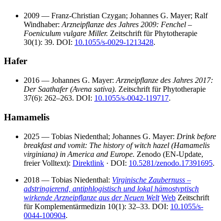
2009 — Franz-Christian Czygan; Johannes G. Mayer; Ralf
Windhaber:
Arzneipflanze des Jahres 2009: Fenchel –
Foeniculum vulgare Miller.
Zeitschrift für Phytotherapie
30(1): 39. DOI:
10.1055/s-0029-1213428
.
Hafer
2016 — Johannes G. Mayer:
Arzneipflanze des Jahres 2017:
Der Saathafer (Avena sativa).
Zeitschrift für Phytotherapie
37(6): 262–263. DOI:
10.1055/s-0042-119717
.
Hamamelis
2025 — Tobias Niedenthal; Johannes G. Mayer:
Drink before
breakfast and vomit: The history of witch hazel (Hamamelis
virginiana) in America and Europe.
Zenodo (EN‑Update,
freier Volltext):
Direktlink
· DOI:
10.5281/zenodo.17391695
.
2018 — Tobias Niedenthal:
Virginische Zaubernuss –
adstringierend, antiphlogistisch und lokal hämostyptisch
wirkende Arzneipflanze aus der Neuen Welt
Web
Zeitschrift
für Komplementärmedizin 10(1): 32–33. DOI:
10.1055/s-
0044-100904
.