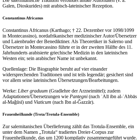
Die salernitanische Tradition verbindet antike Autoritäten (v. a.
Galen, Dioskurides) mit arabisch‑lateinischer Rezeption.
Constantinus Africanus
Constantinus Africanus (Karthago; † 22. Dezember vor 1098/1099
in Montecassino), nordafrikanischer medizinischer Autor/Übersetzer
und Laienbruder der Benediktiner. Als Theoretiker in Salerno und
Übersetzer in Montecassino führte er in der zweiten Hälfte des 11.
Jahrhunderts arabisierte griechische Medizin in den lateinischen
Westen ein; sein arabischer Name ist unbekannt.
Quellenlage: Die Biographie beruht auf vier einander
widersprechenden Traditionen und ist teils legendär; gesichert sind
vor allem seine lateinischen Übersetzungen/Bearbeitungen.
Werke:
Liber graduum
(Gradlehre der Arzneimittel); zudem
Adaptationen/Übersetzungen wie
Pantegni
(nach ʿAlī ibn al‑ʿAbbās
al‑Maǧūsī) und
Viaticum
(nach Ibn al‑Ǧazzār).
Frauenheilkunde (Trota/Trotula‑Ensemble)
Zur salernitanischen Überlieferung zählt das Trotula‑Ensemble, ein
unter dem Namen „Trotula“ tradiertes Dreier‑Corpus zur
Frauenheilkunde, das um 1200 kompilativ zusammengeführt wurde.