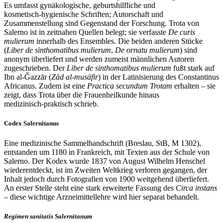
Es umfasst gynäkologische, geburtshilfliche und
kosmetisch‑hygienische Schriften; Autorschaft und
Zusammenstellung sind Gegenstand der Forschung. Trota von
Salerno ist in zeitnahen Quellen belegt; sie verfasste
De curis
mulierum
innerhalb des Ensembles. Die beiden anderen Stücke
(
Liber de sinthomatibus mulierum
,
De ornatu mulierum
) sind
anonym überliefert und werden zumeist männlichen Autoren
zugeschrieben. Der
Liber de sinthomatibus mulierum
fußt stark auf
Ibn al‑Ǧazzār (
Zād al‑musāfir
) in der Latinisierung des Constantinus
Africanus. Zudem ist eine
Practica secundum Trotam
erhalten – sie
zeigt, dass Trota über die Frauenheilkunde hinaus
medizinisch‑praktisch schrieb.
Codex Salernitanus
Eine medizinische Sammelhandschrift (Breslau, StB, M 1302),
entstanden um 1180 in Frankreich, mit Texten aus der Schule von
Salerno. Der Kodex wurde 1837 von August Wilhelm Henschel
wiederentdeckt, ist im Zweiten Weltkrieg verloren gegangen, der
Inhalt jedoch durch Fotografien von 1900 weitgehend überliefert.
An erster Stelle steht eine stark erweiterte Fassung des
Circa instans
– diese wichtige Arzneimittellehre wird hier separat behandelt.
Regimen sanitatis Salernitanum