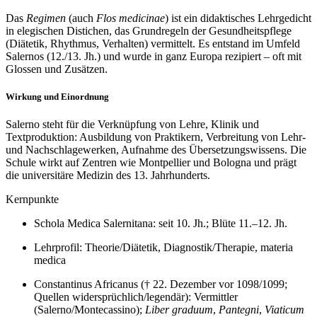
Das
Regimen
(auch
Flos medicinae
) ist ein didaktisches Lehrgedicht
in elegischen Distichen, das Grundregeln der Gesundheitspflege
(Diätetik, Rhythmus, Verhalten) vermittelt. Es entstand im Umfeld
Salernos (12./13. Jh.) und wurde in ganz Europa rezipiert – oft mit
Glossen und Zusätzen.
Wirkung und Einordnung
Salerno steht für die Verknüpfung von Lehre, Klinik und
Textproduktion: Ausbildung von Praktikern, Verbreitung von Lehr‑
und Nachschlagewerken, Aufnahme des Übersetzungswissens. Die
Schule wirkt auf Zentren wie Montpellier und Bologna und prägt
die universitäre Medizin des 13. Jahrhunderts.
Kernpunkte
Schola Medica Salernitana: seit 10. Jh.; Blüte 11.–12. Jh.
Lehrprofil: Theorie/Diätetik, Diagnostik/Therapie, materia
medica
Constantinus Africanus († 22. Dezember vor 1098/1099;
Quellen widersprüchlich/legendär): Vermittler
(Salerno/Montecassino);
Liber graduum
,
Pantegni
,
Viaticum