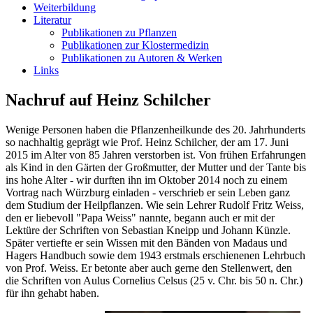
Weiterbildung
Literatur
Publikationen zu Pflanzen
Publikationen zur Klostermedizin
Publikationen zu Autoren & Werken
Links
Nachruf auf Heinz Schilcher
Wenige Personen haben die Pflanzenheilkunde des 20. Jahrhunderts
so nachhaltig geprägt wie Prof. Heinz Schilcher, der am 17. Juni
2015 im Alter von 85 Jahren verstorben ist. Von frühen Erfahrungen
als Kind in den Gärten der Großmutter, der Mutter und der Tante bis
ins hohe Alter - wir durften ihn im Oktober 2014 noch zu einem
Vortrag nach Würzburg einladen - verschrieb er sein Leben ganz
dem Studium der Heilpflanzen. Wie sein Lehrer Rudolf Fritz Weiss,
den er liebevoll "Papa Weiss" nannte, begann auch er mit der
Lektüre der Schriften von Sebastian Kneipp und Johann Künzle.
Später vertiefte er sein Wissen mit den Bänden von Madaus und
Hagers Handbuch sowie dem 1943 erstmals erschienenen Lehrbuch
von Prof. Weiss. Er betonte aber auch gerne den Stellenwert, den
die Schriften von Aulus Cornelius Celsus (25 v. Chr. bis 50 n. Chr.)
für ihn gehabt haben.