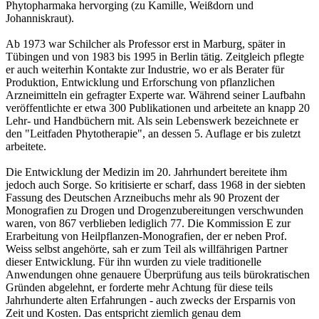
Phytopharmaka hervorging (zu Kamille, Weißdorn und
Johanniskraut).
Ab 1973 war Schilcher als Professor erst in Marburg, später in
Tübingen und von 1983 bis 1995 in Berlin tätig. Zeitgleich pflegte
er auch weiterhin Kontakte zur Industrie, wo er als Berater für
Produktion, Entwicklung und Erforschung von pflanzlichen
Arzneimitteln ein gefragter Experte war. Während seiner Laufbahn
veröffentlichte er etwa 300 Publikationen und arbeitete an knapp 20
Lehr- und Handbüchern mit. Als sein Lebenswerk bezeichnete er
den "Leitfaden Phytotherapie", an dessen 5. Auflage er bis zuletzt
arbeitete.
Die Entwicklung der Medizin im 20. Jahrhundert bereitete ihm
jedoch auch Sorge. So kritisierte er scharf, dass 1968 in der siebten
Fassung des Deutschen Arzneibuchs mehr als 90 Prozent der
Monografien zu Drogen und Drogenzubereitungen verschwunden
waren, von 867 verblieben lediglich 77. Die Kommission E zur
Erarbeitung von Heilpflanzen-Monografien, der er neben Prof.
Weiss selbst angehörte, sah er zum Teil als willfährigen Partner
dieser Entwicklung. Für ihn wurden zu viele traditionelle
Anwendungen ohne genauere Überprüfung aus teils bürokratischen
Gründen abgelehnt, er forderte mehr Achtung für diese teils
Jahrhunderte alten Erfahrungen - auch zwecks der Ersparnis von
Zeit und Kosten. Das entspricht ziemlich genau dem