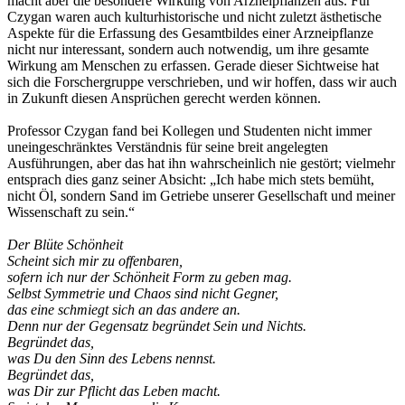
macht aber die besondere Wirkung von Arzneipflanzen aus. Für
Czygan waren auch kulturhistorische und nicht zuletzt ästhetische
Aspekte für die Erfassung des Gesamtbildes einer Arzneipflanze
nicht nur interessant, sondern auch notwendig, um ihre gesamte
Wirkung am Menschen zu erfassen. Gerade dieser Sichtweise hat
sich die Forschergruppe verschrieben, und wir hoffen, dass wir auch
in Zukunft diesen Ansprüchen gerecht werden können.
Professor Czygan fand bei Kollegen und Studenten nicht immer
uneingeschränktes Verständnis für seine breit angelegten
Ausführungen, aber das hat ihn wahrscheinlich nie gestört; vielmehr
entsprach dies ganz seiner Absicht: „Ich habe mich stets bemüht,
nicht Öl, sondern Sand im Getriebe unserer Gesellschaft und meiner
Wissenschaft zu sein.“
Der Blüte Schönheit
Scheint sich mir zu offenbaren,
sofern ich nur der Schönheit Form zu geben mag.
Selbst Symmetrie und Chaos sind nicht Gegner,
das eine schmiegt sich an das andere an.
Denn nur der Gegensatz begründet Sein und Nichts.
Begründet das,
was Du den Sinn des Lebens nennst.
Begründet das,
was Dir zur Pflicht das Leben macht.