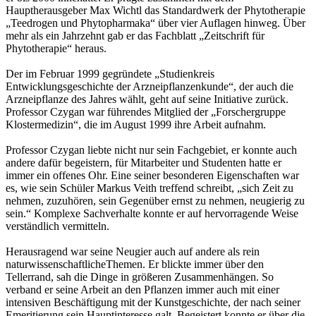
Hauptherausgeber Max Wichtl das Standardwerk der Phytotherapie
„Teedrogen und Phytopharmaka“ über vier Auflagen hinweg. Über
mehr als ein Jahrzehnt gab er das Fachblatt „Zeitschrift für
Phytotherapie“ heraus.
Der im Februar 1999 gegründete „Studienkreis
Entwicklungsgeschichte der Arzneipflanzenkunde“, der auch die
Arzneipflanze des Jahres wählt, geht auf seine Initiative zurück.
Professor Czygan war führendes Mitglied der „Forschergruppe
Klostermedizin“, die im August 1999 ihre Arbeit aufnahm.
Professor Czygan liebte nicht nur sein Fachgebiet, er konnte auch
andere dafür begeistern, für Mitarbeiter und Studenten hatte er
immer ein offenes Ohr. Eine seiner besonderen Eigenschaften war
es, wie sein Schüler Markus Veith treffend schreibt, „sich Zeit zu
nehmen, zuzuhören, sein Gegenüber ernst zu nehmen, neugierig zu
sein.“ Komplexe Sachverhalte konnte er auf hervorragende Weise
verständlich vermitteln.
Herausragend war seine Neugier auch auf andere als rein
naturwissenschaftlicheThemen. Er blickte immer über den
Tellerrand, sah die Dinge in größeren Zusammenhängen. So
verband er seine Arbeit an den Pflanzen immer auch mit einer
intensiven Beschäftigung mit der Kunstgeschichte, der nach seiner
Emeritierung sein Hauptinteresse galt. Begeistert konnte er über die