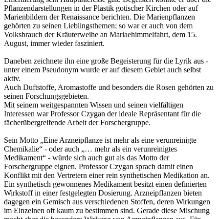
Pflanzendarstellungen in der Plastik gotischer Kirchen oder auf
Marienbildern der Renaissance berichten. Die Marienpflanzen
gehörten zu seinen Lieblingsthemen; so war er auch von dem
Volksbrauch der Kräuterweihe an Mariaehimmelfahrt, dem 15.
August, immer wieder fasziniert.
Daneben zeichnete ihn eine große Begeisterung für die Lyrik aus -
unter einem Pseudonym wurde er auf diesem Gebiet auch selbst
aktiv.
Auch Duftstoffe, Aromastoffe und besonders die Rosen gehörten zu
seinen Forschungsgebieten.
Mit seinem weitgespannten Wissen und seinen vielfältigen
Interessen war Professor Czygan der ideale Repräsentant für die
fächerübergreifende Arbeit der Forschergruppe.
Sein Motto „Eine Arzneipflanze ist mehr als eine verunreinigte
Chemikalie“ - oder auch „… mehr als ein verunreinigtes
Medikament“ - würde sich auch gut als das Motto der
Forschergruppe eignen. Professor Czygan sprach damit einen
Konflikt mit den Vertretern einer rein synthetischen Medikation an.
Ein synthetisch gewonnenes Medikament besitzt einen definierten
Wirkstoff in einer festgelegten Dosierung. Arzneipflanzen bieten
dagegen ein Gemisch aus verschiedenen Stoffen, deren Wirkungen
im Einzelnen oft kaum zu bestimmen sind. Gerade diese Mischung